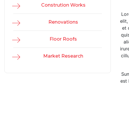
Constrution Works
Lor
elit
Renovations
et 
qui
Floor Roofs
al
irur
cil
Market Research
Sun
est